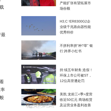
产能扩张有望拓展市
载
场份额
H3;C !ER8300G2企
业级千兆路由器性能
优秀特价
好最
不拼利率拼“种?草” 银
行:跨界小红书
持:续五年财务;造假！
环保上市公司被ST，
12位高管遭处罚
看
效率
美凯:龙前三<季>度营
般
收近50亿元 商场租赁
及运营业务盈利改善