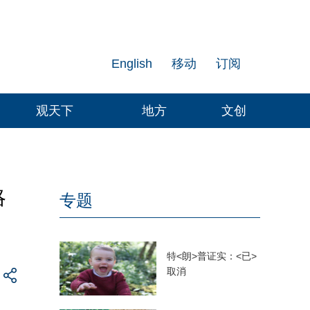
English
移动
订阅
观天下
地方
文创
略
专题
特<朗>普证实：<已>
取消