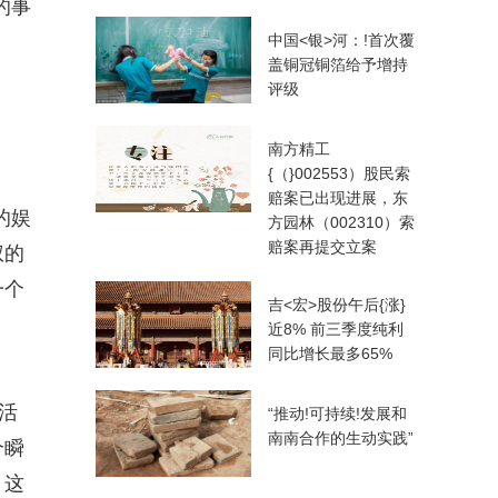
的事
中国<银>河：!首次覆
盖铜冠铜箔给予增持
评级
南方精工
{（}002553）股民索
赔案已出现进展，东
的娱
方园林（002310）索
赔案再提交立案
权的
一个
吉<宏>股份午后{涨}
近8% 前三季度纯利
同比增长最多65%
活
“推动!可持续!发展和
南南合作的生动实践”
个瞬
，这