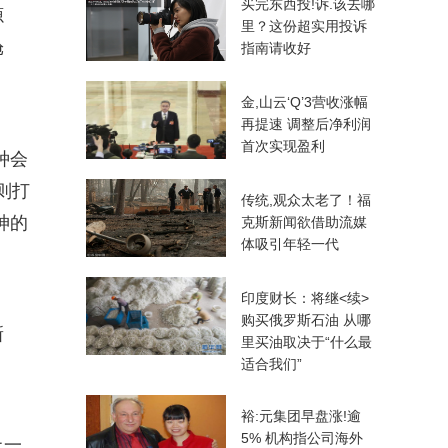
买完东西投!诉.该去哪
源
里？这份超实用投诉
舱
指南请收好
金,山云‘Q’3营收涨幅
再提速 调整后净利润
首次实现盈利
种会
则打
传统,观众太老了！福
神的
克斯新闻欲借助流媒
体吸引年轻一代
印度财长：将继<续>
购买俄罗斯石油 从哪
新
里买油取决于“什么最
适合我们”
裕:元集团早盘涨!逾
5% 机构指公司海外
上一