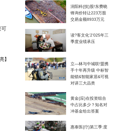
润阳科{技}股!东费晓
锋询价转让223万股
交易金额8933万元
限可
读?客文化‘2’025年三
季度业绩承压
亮】
立—林与中城联!盟携
手十年再升级 中标智
能锁&智能家居&可视
对讲三大品类
黄金{应}在投资组合
中占比多少？知名对
冲基金给出答案
惠泰医{疗}第三季:度