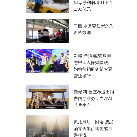
归母净利润增6.8%至
1.98亿元
中国,水务委任安永为
新核数师
新疆{金}融监管局同
意中国人保财险铁厂
沟镇营销服务部变更
营业场所
美光‘科’技宣布退出消
费内存业务，专注AI
芯片生产
原油涨后—回落 成品
油零售限价调整或再
遇搁浅