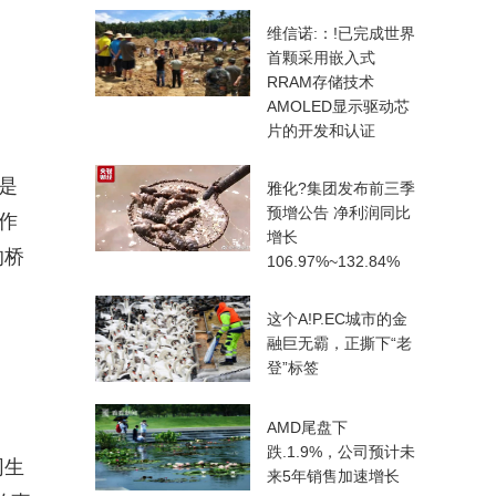
维信诺:：!已完成世界
首颗采用嵌入式
RRAM存储技术
AMOLED显示驱动芯
片的开发和认证
是
雅化?集团发布前三季
预增公告 净利润同比
作
增长
的桥
106.97%~132.84%
这个A!P.EC城市的金
融巨无霸，正撕下“老
登”标签
AMD尾盘下
跌.1.9%，公司预计未
同生
来5年销售加速增长