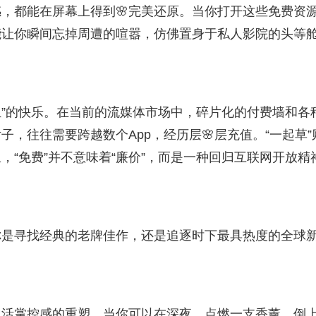
，都能在屏幕上得到🌸完美还原。当你打开这些免费资
能让你瞬间忘掉周遭的喧嚣，仿佛置身于私人影院的头等
担”的快乐。在当前的流媒体市场中，碎片化的付费墙和各
子，往往需要跨越数个App，经历层🌸层充值。“一起草”
“免费”并不意味着“廉价”，而是一种回归互联网开放精
你是寻找经典的老牌佳作，还是追逐时下最具热度的全球
生活掌控感的重塑。当你可以在深夜，点燃一支香薰，倒