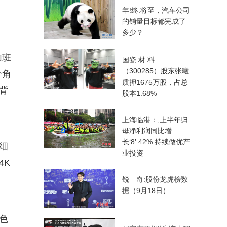
年!终.将至，汽车公司
的销量目标都完成了
多少？
加班
国瓷.材:料
（300285）股东张曦
个角
质押1675万股，占总
背
股本1.68%
上海临港：,上半年归
母净利润同比增
长‘8’.42% 持续做优产
细
业投资
4K
锐—奇:股份龙虎榜数
据（9月18日）
色