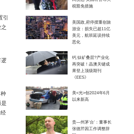
税豁免措施
置引
美国政,府停摆重创旅
业之
游业：损失已超11亿
美元，航班延误持续
恶化
钙;钛矿叠层?产业化
有逻
再突破！晶澳关键成
果登上顶级期刊
《EES》
美<光>创2024年6月
各种
以来新高
而是
的经
贵—州茅‘台’：董事长
张德芹因工作调整辞