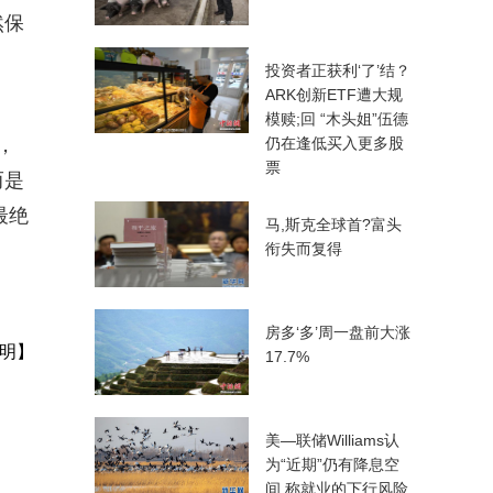
然保
投资者正获利‘了’结？
ARK创新ETF遭大规
模赎;回 “木头姐”伍德
，
仍在逢低买入更多股
票
而是
最绝
马,斯克全球首?富头
衔失而复得
房多‘多’周一盘前大涨
明】
17.7%
美—联储Williams认
为“近期”仍有降息空
间 称就业的下行风险