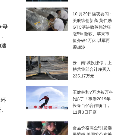
10:月29日隔夜要闻：
美股续创新高 黄仁勋
每
GTC演讲致英伟达狂
涨5% 微软、苹果市
，
值齐破4万亿 以军再
加速
袭加沙
云—南!城投涨停，上
榜营业部合计净买入
235.17万元
王健林和?万达被万科
{告}了！事涉2019年
闭环
长春百亿合作项目，
迹、
11月3日开庭
食品价格高企!引发选
民愤怒 美国将公布关