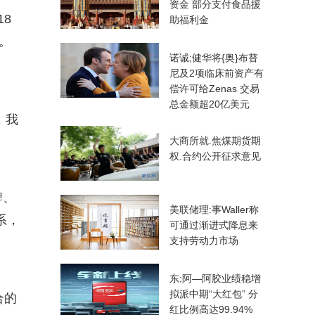
资金 部分支付食品援
8
助福利金
。
诺诚;健华将{奥}布替
尼及2项临床前资产有
偿许可给Zenas 交易
总金额超20亿美元
，我
大商所就.焦煤期货期
权.合约公开征求意见
牌、
美联储理:事Waller称
系，
可通过渐进式降息来
支持劳动力市场
东;阿—阿胶业绩稳增
拟派中期“大红包” 分
合的
红比例高达99.94%