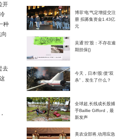
拉开
博菲‘电’气定增提交注
冷
册 拟募集资金1.43亿
一种
元
航向
吴通‘控’股：不存在逾
期担保{}
过去
今天，日本!股:债“双
这
杀”，发生了什么？
全球超,长线成长股捕
手Baillie Gifford，最
，
新发声
美农业部将,动用应急