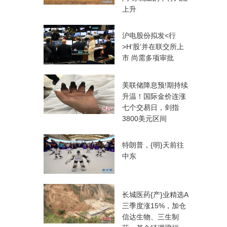
上升
沪电股份拟发<行
>H‘股’并在联交所上
市 尚需多项审批
美联储降息预!期持续
升温！国际金价连涨
七个交易日，剑指
3800美元区间
特朗普，{明}天前往
中东
长城医药{产}业精选A
三季度涨15%，加仓
信达生物、三生制