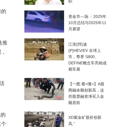
职
秀的
资金市—场:：2025年
10月总结与2025年11
月展望
迭推
江淮{悍}途
{P}HEV/EV 全球上
现，
市，尊界 S800、
DEFINE概念车亮相成
都车展
活
【一图:看<懂>】A股
两融余额创新高，这
些股票融资净买入金
额居前
生的
XD紫金矿股价创新
这个
高,‘’