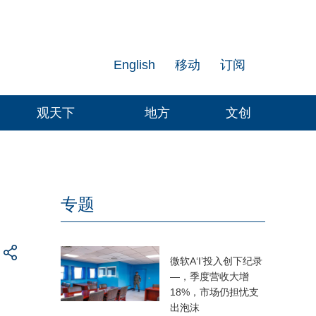
English
移动
订阅
观天下
地方
文创
专题
微软A‘I’投入创下纪录
—，季度营收大增
18%，市场仍担忧支
出泡沫