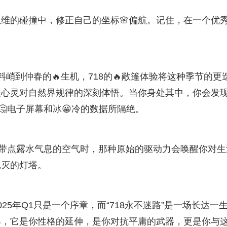
维的碰撞中，修正自己的坐标🌸偏航。记住，在一个优
料峭到仲春的🔥生机，718的🔥敞篷体验将这种季节的更
是心灵对自然界规律的深刻体悟。当你身处其中，你会发
🤔电子屏幕和冰😀冷的数据所隔绝。
着带点露水气息的空气时，那种原始的驱动力会唤醒你对生
熄灭的灯塔。
5年Q1只是一个序章，而“718永不迷路”是一场长达一
工具，它是你性格的延伸，是你对抗平庸的武器，更是你与